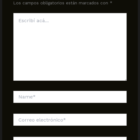
Los campos obligatorios están marcados con
*
Escribí
acá...
Name*
Correo
electrónico*
Sitio